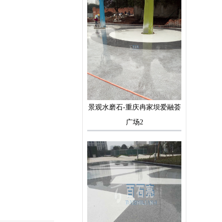
景观水磨石-重庆冉家坝爱融荟
广场2